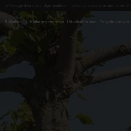
Montage door deskundige monteurs​
Klanten beoordelen ons met een 9.3
Rolluiken
Knikarmschermen
Uitvalschermen
Pergola zonweri