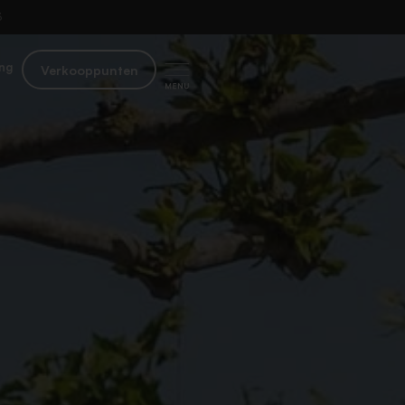
​
ng
Verkooppunten