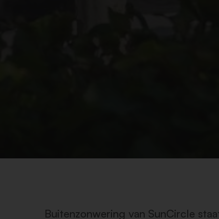
Buitenzonwering van SunCircle staat 