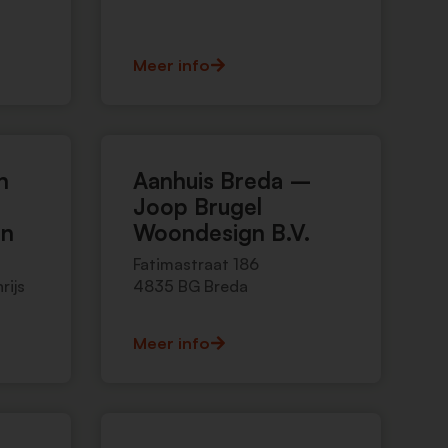
Meer info
n
Aanhuis Breda –
Joop Brugel
en
Woondesign B.V.
Fatimastraat 186
rijs
4835 BG Breda
Meer info