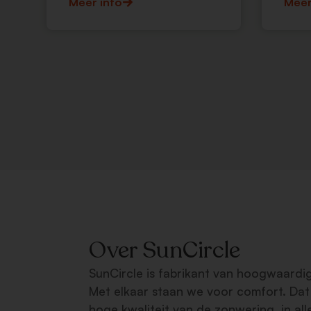
Meer info
Meer
Over SunCircle
SunCircle is fabrikant van hoogwaardi
Met elkaar staan we voor comfort. Dat
hoge kwaliteit van de zonwering, in al