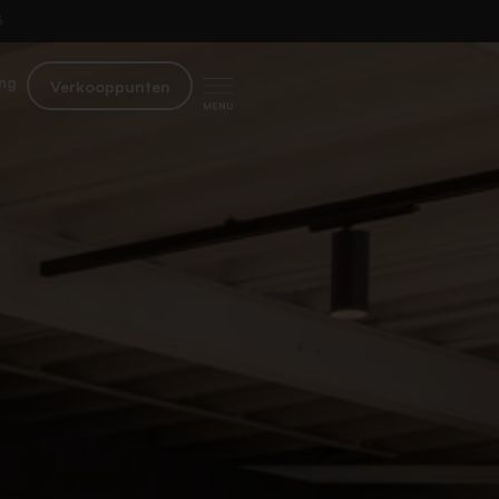
​
ng
Verkooppunten