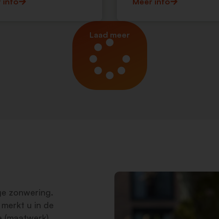
 info
Meer info
Laad meer
ge zonwering.
 merkt u in de
le (maatwerk)