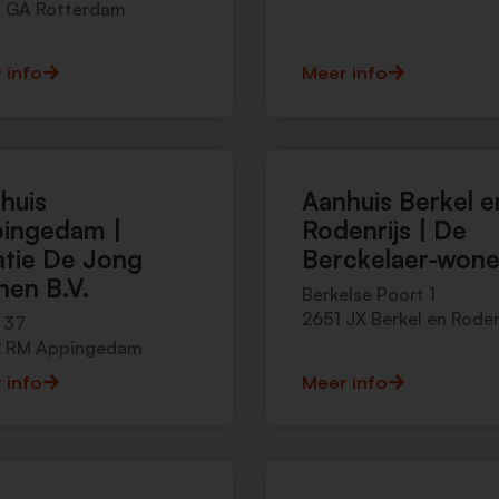
 GA Rotterdam
 info
Meer info
huis
Aanhuis Berkel e
ingedam |
Rodenrijs | De
atie De Jong
Berckelaer-won
en B.V.
Berkelse Poort 1
2651 JX Berkel en Roden
 37
 RM Appingedam
 info
Meer info