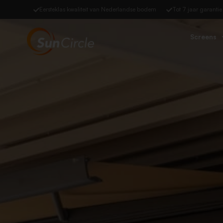
Eersteklas kwaliteit van Nederlandse bodem
Tot 7 jaar garantie
Screens