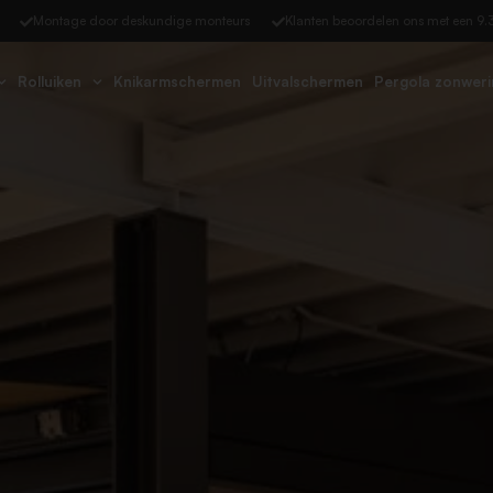
Montage door deskundige monteurs​
Klanten beoordelen ons met een 9.3
Rolluiken
Knikarmschermen
Uitvalschermen
Pergola zonweri