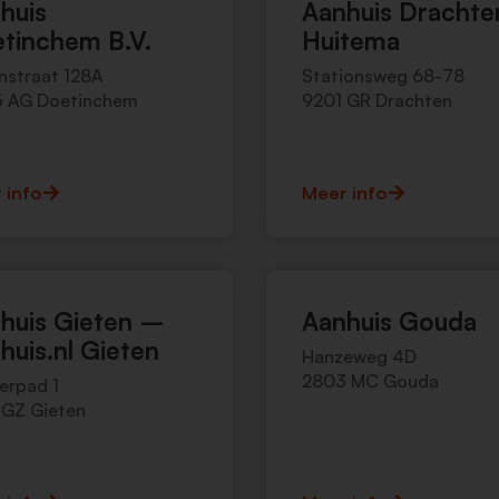
huis
Aanhuis Dracht
tinchem B.V.
Huitema
nstraat 128A
Stationsweg 68-78
 AG Doetinchem
9201 GR Drachten
 info
Meer info
huis Gieten –
Aanhuis Gouda
huis.nl Gieten
Hanzeweg 4D
2803 MC Gouda
erpad 1
 GZ Gieten