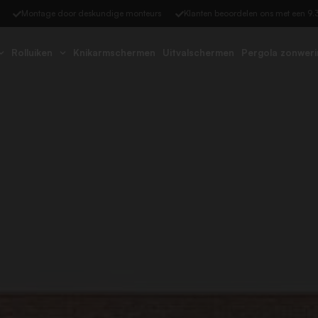
Montage door deskundige monteurs​
Klanten beoordelen ons met een 9.3
Rolluiken
Knikarmschermen
Uitvalschermen
Pergola zonweri