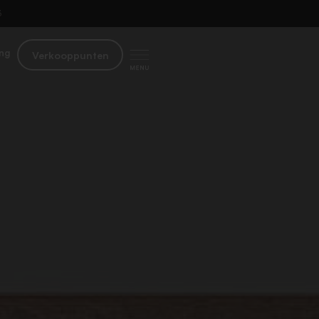
​
ng
Verkooppunten