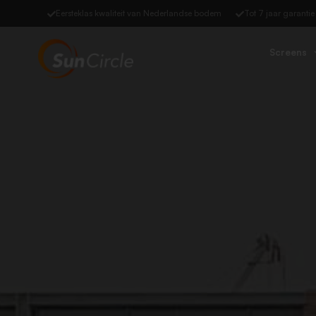
Eersteklas kwaliteit van Nederlandse bodem
Tot 7 jaar garantie
Screens