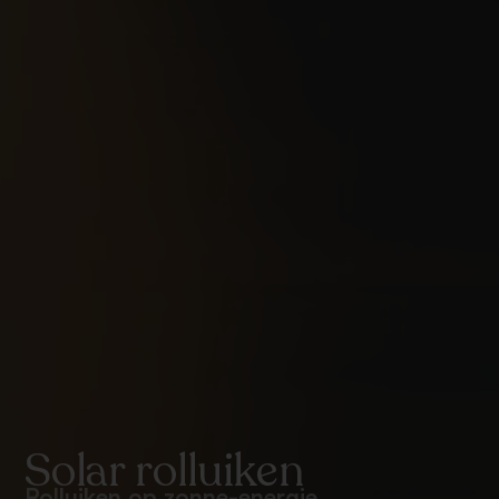
Solar rolluiken
Rolluiken op zonne-energie