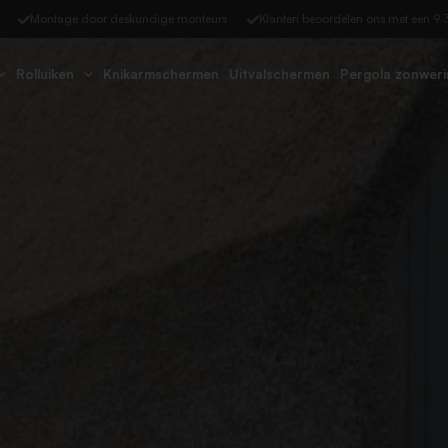
Montage door deskundige monteurs​
Klanten beoordelen ons met een 9.3
Rolluiken
Knikarmschermen
Uitvalschermen
Pergola zonweri