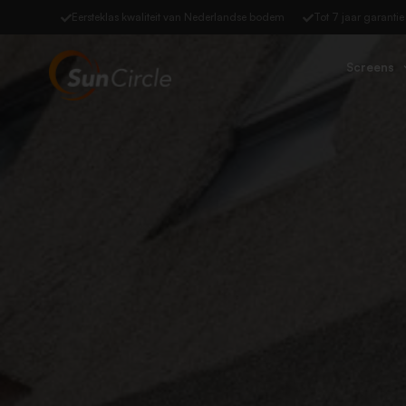
Eersteklas kwaliteit van Nederlandse bodem
Tot 7 jaar garantie
Screens