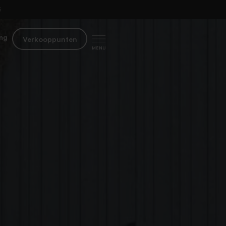
​
ng
Verkooppunten