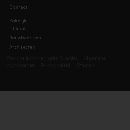
Contact
Zakelijk
Utiliteit
Bouwbedrijven
Architecten
Website & marketing by Sparklet |
Algemene
voorwaarden
|
Privacybeleid
|
Sitemap