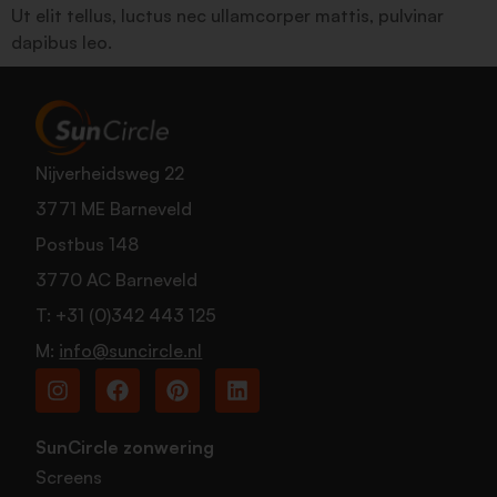
Ut elit tellus, luctus nec ullamcorper mattis, pulvinar
dapibus leo.
Nijverheidsweg 22
3771 ME Barneveld
Postbus 148
3770 AC Barneveld
T:
+31 (0)342 443 125
M:
info@suncircle.nl
SunCircle zonwering
Screens