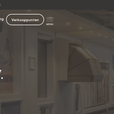
​
ng
Verkooppunten
.