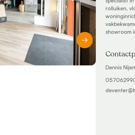
specialist 
rolluiken, v
woninginric
vakbekwame
showroom in
Contact
Dennis Nije
05706299
deventer@bu