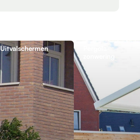
Uitval­schermen
Pergola­
zonwering