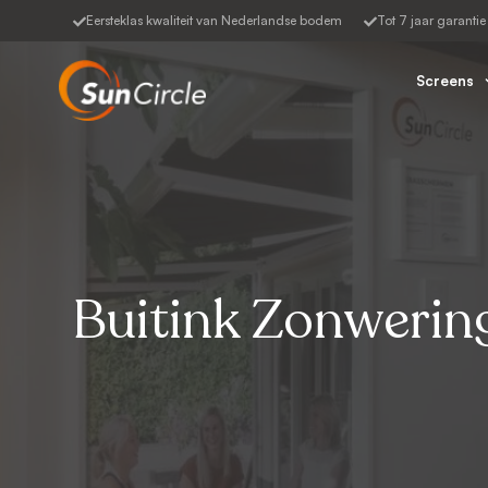
Eersteklas kwaliteit van Nederlandse bodem
Tot 7 jaar garantie
Screens
Buitink Zonwerin