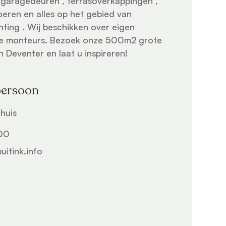
in garagedeuren , terrasoverkappingen ,
loeren en alles op het gebied van
hting . Wij beschikken over eigen
 monteurs. Bezoek onze 500m2 grote
 Deventer en laat u inspireren!
persoon
nhuis
00
itink.info