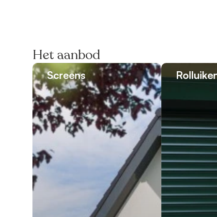
Het aanbod
Screens
Rolluike