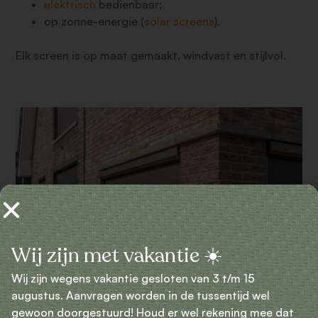
elektrisch
bedienbaar;
op zonne-energie (
solar screens
).
Elk screen is op maat gemaakt, windvast en stijlvol.
Wij zijn met vakantie ☀️
Wij zijn wegens vakantie gesloten van 3 t/m 15
augustus. Aanvragen worden in de tussentijd wel
gewoon doorgestuurd! Houd er wel rekening mee dat