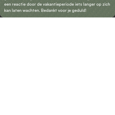
een reactie door de vakantieperiode iets langer op zich
kan laten wachten. Bedankt voor je geduld!
Alles onder één dak:
combineren loont
Soms is één type zonwering niet genoeg. Denk aan
een bovenverdieping met rolluiken, die voor volledige
verduistering en geluidswering zorgen. Beneden
hangen screens, zodat er zicht naar buiten is terwijl
de zon wordt geweerd. Een ander voorbeeld is een
pergola zonwering op het terras, aangevuld met
uitvalschermen bij omliggende raampartijen.
Bij SunCircle is combineren ons dagelijkse werk. Wij
maken alle producten zelf, op maat, en werken samen
met een uitgebreid netwerk van lokale specialisten
die veelal ook binnenzonwering, raamdecoratie en
horren aanbieden. Zo houdt u alles overzichtelijk én in