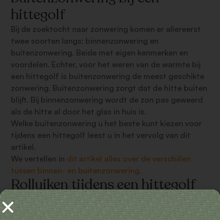
hittegolf
Bij de zoektocht naar zonwering komen er allereerst
twee soorten langs: binnenzonwering en
buitenzonwering. Beide met eigen kenmerken en
voordelen. Echter, voor het weren van de warmte bij
een hittegolf is buitenzonwering de meest geschikte
zonwering. Buitenzonwering zorgt dat de hitte buiten
blijft. Bij binnenzonwering wordt de zon pas geweerd
als de hitte al door het glas in huis is.
Welke buitenzonwering u het beste kunt kiezen voor
tijdens een hittegolf leest u in het vervolg van dit
artikel.
We vertellen in
dit artikel alles over de verschillen
tussen binnen- en buitenzonwering.
Rolluiken tijdens een hittegolf
Rolluiken
zijn de meest effectieve vorm van zonwering
tijdens een hittegolf. Rolluiken zijn namelijk volledig