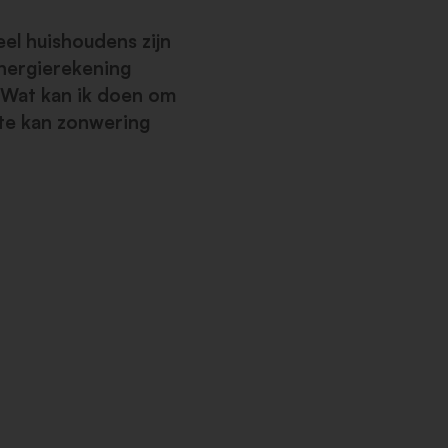
eel huishoudens zijn
energierekening
 Wat kan ik doen om
ste kan zonwering