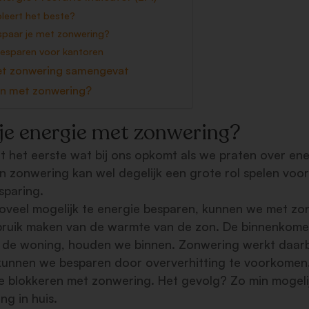
leert het beste?
spaar je met zonwering?
besparen voor kantoren
et zonwering samengevat
en met zonwering?
je energie met zonwering?
et het eerste wat bij ons opkomt als we praten over en
n zonwering kan wel degelijk een grote rol spelen voo
sparing.
veel mogelijk te energie besparen, kunnen we met zon
ebruik maken van de warmte van de zon. De binnenkom
 de woning, houden we binnen. Zonwering werkt daarbij 
kunnen we besparen door oververhitting te voorkomen
te blokkeren met zonwering. Het gevolg? Zo min mogelij
ng in huis.