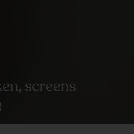
ken, screens
g