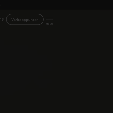
​
ng
Verkooppunten