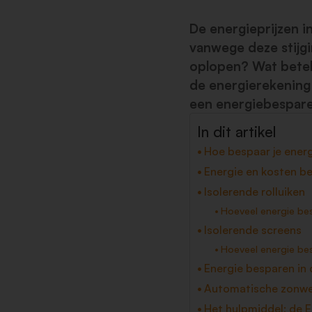
De energieprijzen in
vanwege deze stijg
oplopen? Wat betek
de energierekening 
een energiebespare
In dit artikel
Hoe bespaar je ener
Energie en kosten b
Isolerende rolluiken
Hoeveel energie bes
Isolerende screens
Hoeveel energie be
Energie besparen in
Automatische zonwe
Het hulpmiddel; de En