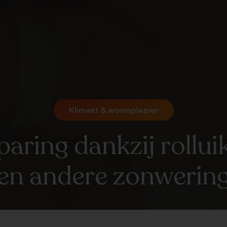
Klimaat & woonplezier
aring dankzij rollui
en andere zonwerin