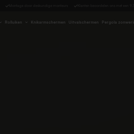
Montage door deskundige monteurs​
Klanten beoordelen ons met een 9.3
Rolluiken
Knikarmschermen
Uitvalschermen
Pergola zonweri